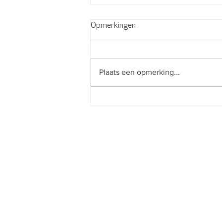
Opmerkingen
Plaats een opmerking...
TOP 10 zomer tips 2020 voor
UNLOCKING YOUR FLOW!
© 2024 Flow4